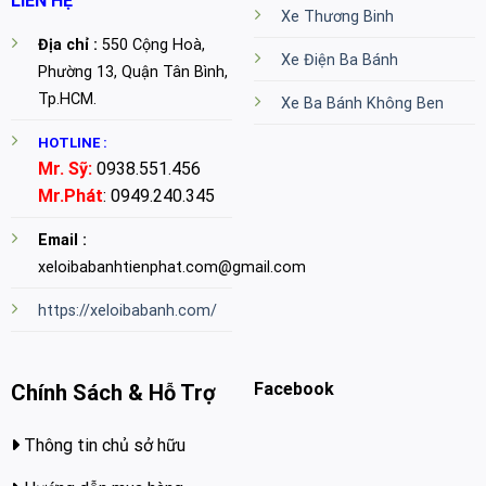
LIÊN HỆ
Xe Thương Binh
Địa chỉ :
550 Cộng Hoà,
Xe Điện Ba Bánh
Phường 13, Quận Tân Bình,
Tp.HCM.
Xe Ba Bánh Không Ben
HOTLINE :
Mr. Sỹ:
0938.551.456
Mr.Phát
: 0949.240.345
Email :
xeloibabanhtienphat.com@gmail.com
https://xeloibabanh.com/
Facebook
Chính Sách & Hỗ Trợ
Thông tin chủ sở hữu