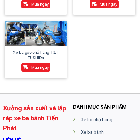
Mua ngay
Mua ngay
Xe ba gác chở hàng T&T
FUSHIDa
Mua ngay
DANH MỤC SẢN PHẨM
Xưởng sản xuất và lắp
ráp xe ba bánh Tiến
Xe lôi chở hàng
Phát
Xe ba bánh