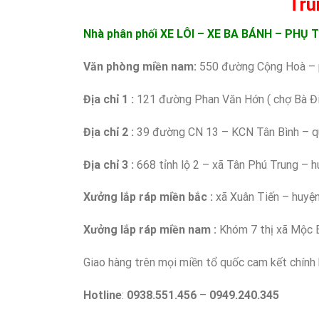
Tru
Nhà phân phối XE LÔI – XE BA BÁNH – PHỤ 
Văn phòng miền nam:
550 đường Cộng Hoà –
Địa chỉ 1 :
121 đường Phan Văn Hớn ( chợ Bà 
Địa chỉ 2 :
39 đường CN 13 – KCN Tân Bình – 
Địa chỉ 3 :
668 tỉnh lộ 2 – xã Tân Phú Trung –
Xưởng lắp ráp miền bắc :
xã Xuân Tiến – huyệ
Xưởng lắp ráp miền nam :
Khóm 7 thị xã Mộc B
Giao hàng trên mọi miền tổ quốc cam kết chính 
Hotline
:
0938.551.456
–
0949.240.345