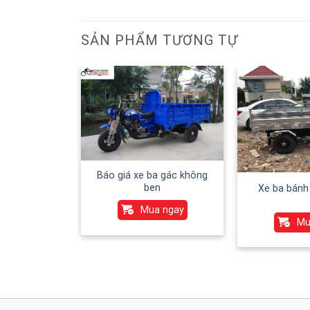
SẢN PHẨM TƯƠNG TỰ
Báo giá xe ba gác không
ben
Xe ba bánh
Mua ngay
Mu
h Chở Cơm
a ngay