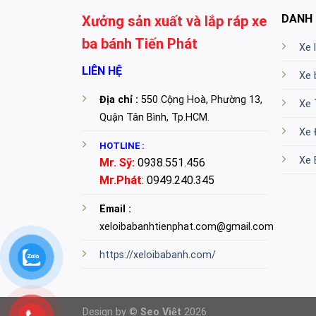
DANH
Xưởng sản xuất và lắp ráp xe
ba bánh Tiến Phát
Xe 
LIÊN HỆ
Xe 
Địa chỉ :
550 Cộng Hoà, Phường 13,
Xe 
Quận Tân Bình, Tp.HCM.
Xe 
HOTLINE :
Xe 
Mr. Sỹ:
0938.551.456
Mr.Phát
: 0949.240.345
Email :
xeloibabanhtienphat.com@gmail.com
https://xeloibabanh.com/
Design by ©
Seo Việt
2026