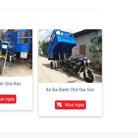
nh Chở Rác
Xe Ba Bánh Chở Gia Súc
ua ngay
Mua ngay