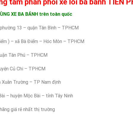
ng tâm phân phối xe lôi ba bánh TIẾN 
TÙNG XE BA BÁNH trên toàn quốc
 phường 13 – quận Tân Bình – TPHCM
Điểm ) – xã Bà Điểm – Hóc Môn – TPHCM
quận Tân Phú – TPHCM
 huyện Củ Chi – TPHCM
n Xuân Trường – TP Nam định
ài – huyện Mộc Bài – tỉnh Tây Ninh
hãng giá rẻ nhất thị trường