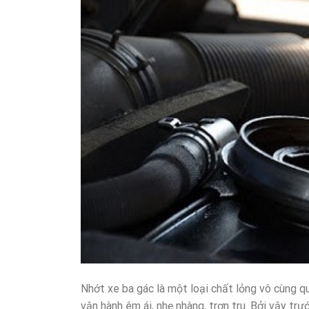
Nhớt xe ba gác là một loại chất lỏng vô cùng 
vận hành êm ái, nhẹ nhàng, trơn tru. Bởi vậy tr