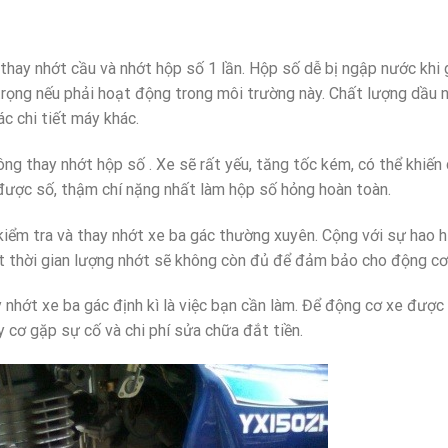
 thay nhớt cầu và nhớt hộp số 1 lần. Hộp số dễ bị ngập nước khi
trọng nếu phải hoạt động trong môi trường này. Chất lượng dầu 
c chi tiết máy khác.
ng thay nhớt hộp số . Xe sẽ rất yếu, tăng tốc kém, có thể khiến
 được số, thậm chí nặng nhất làm hộp số hỏng hoàn toàn.
kiểm tra và thay nhớt xe ba gác thường xuyên. Cộng với sự hao 
ột thời gian lượng nhớt sẽ không còn đủ để đảm bảo cho động cơ
 nhớt xe ba gác định kì là việc bạn cần làm. Để động cơ xe được
y cơ gặp sự cố và chi phí sửa chữa đắt tiền.