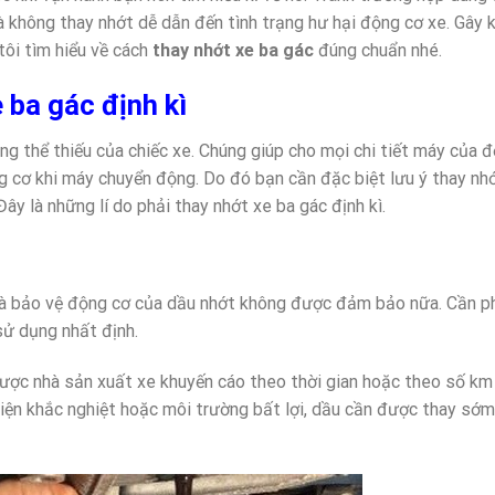
 không thay nhớt dễ dẫn đến tình trạng hư hại động cơ xe. Gây 
 tôi tìm hiểu về cách
thay nhớt xe ba gác
đúng chuẩn nhé.
e ba gác định kì
 thể thiếu của chiếc xe. Chúng giúp cho mọi chi tiết máy của 
g cơ khi máy chuyển động. Do đó bạn cần đặc biệt lưu ý thay nh
y là những lí do phải thay nhớt xe ba gác định kì.
 và bảo vệ động cơ của dầu nhớt không được đảm bảo nữa. Cần p
sử dụng nhất định.
được nhà sản xuất xe khuyến cáo theo thời gian hoặc theo số km
 kiện khắc nghiệt hoặc môi trường bất lợi, dầu cần được thay sớ