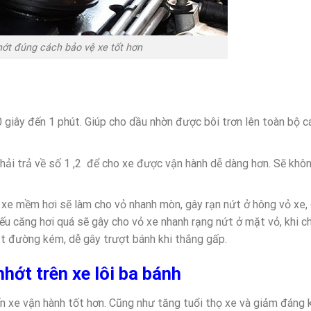
ớt đúng cách bảo vệ xe tốt hơn
giây đến 1 phút. Giúp cho dầu nhờn được bôi trơn lên toàn bộ c
phải trả về số 1 ,2 để cho xe được vận hành dễ dàng hơn. Sẽ khô
 xe mềm hơi sẽ làm cho vỏ nhanh mòn, gây rạn nứt ở hông vỏ xe,
Nếu căng hơi quá sẽ gây cho vỏ xe nhanh rạng nứt ở mặt vỏ, khi ch
ặt đường kém, dễ gây trượt bánh khi thắng gấp.
hớt trên xe lôi ba bánh
ến xe vận hành tốt hơn. Cũng như tăng tuổi thọ xe và giảm đáng k