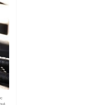
ợc
 quá