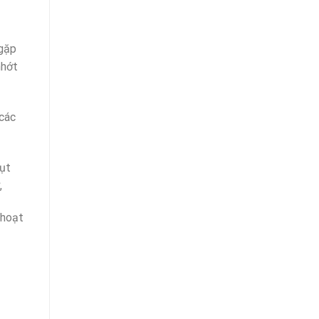
 gặp
nhớt
 các
hụt
,
 hoạt