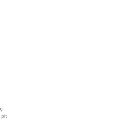
ng
 pit