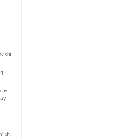
ác chi
ng
 gây
ạy,
ể chi