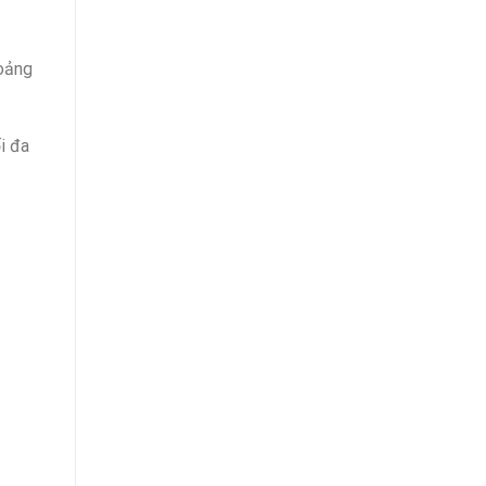
hoảng
i đa