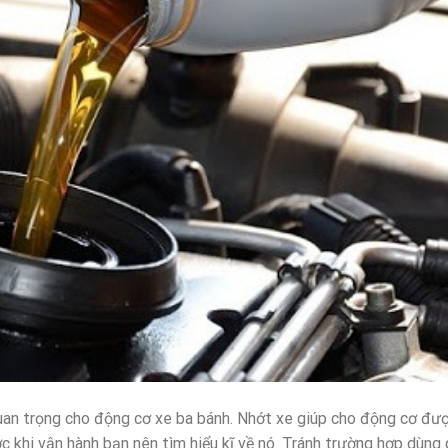
quan trọng cho động cơ xe ba bánh. Nhớt xe giúp cho động cơ đư
ước khi vận hành bạn nên tìm hiểu kĩ về nó. Tránh trường hợp dùng