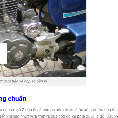
t giúp bảo vệ hộp số bền bỉ
úng chuẩn
 là cầu xe có 2 con ốc là con ốc nằm dưới là ốc xả nhớt và con ố
ến khi nào nhớt vừa tràn ra qua con ốc xả phía dưới là đủ. Cầu x