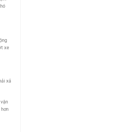
khó
động
ớt xe
hải xả
 vận
m hơn