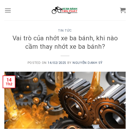
Skip
to
content
TIN TỨC
Vai trò của nhớt xe ba bánh, khi nào
cầm thay nhớt xe ba bánh?
POSTED ON
14/02/2025
BY
NGUYỄN DANH SỸ
14
Th2