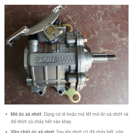
Mở ốc xả nhớt
: Dùng cờ lê hoặc mỏ lết mở ốc xả nhớt và
để nhớt cũ chảy hết vào khay.
Vặn chặt ốc xả nhớt
: Sau khi nhớt cũ đã chảy hết, vặn