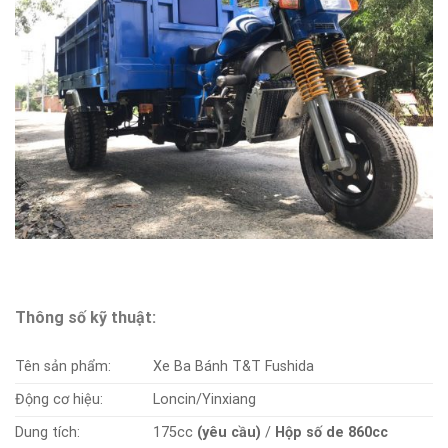
Thông số kỹ thuật:
Tên sản phẩm:
Xe Ba Bánh T&T Fushida
Động cơ hiệu:
Loncin/Yinxiang
Dung tích:
175cc
(yêu cầu)
/
Hộp số de 860cc