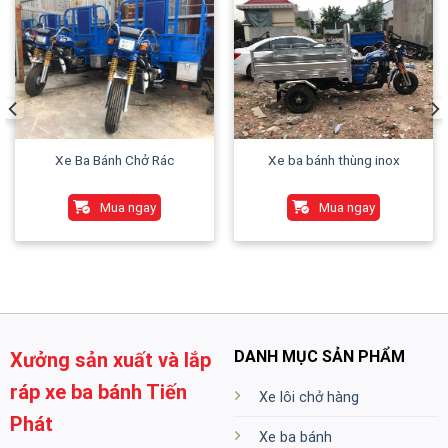
Xe Ba Bánh Chở Rác
Xe ba bánh thùng inox
Mua ngay
Mua ngay
DANH MỤC SẢN PHẨM
Xưởng sản xuất và lắp
ráp xe ba bánh Tiến
Xe lôi chở hàng
Phát
Xe ba bánh