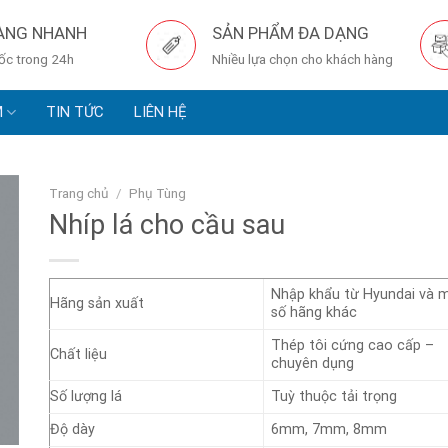
ÀNG NHANH
SẢN PHẨM ĐA DẠNG
tốc trong 24h
Nhiều lựa chọn cho khách hàng
M
TIN TỨC
LIÊN HỆ
Trang chủ
/
Phụ Tùng
Nhíp lá cho cầu sau
Nhập khẩu từ Hyundai và 
Hãng sản xuất
số hãng khác
Thép tôi cứng cao cấp –
Chất liệu
chuyên dụng
Số lượng lá
Tuỳ thuộc tải trọng
Độ dày
6mm, 7mm, 8mm