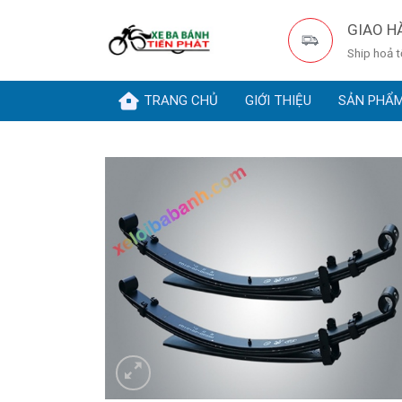
Skip
GIAO H
to
Ship hoả 
content
TRANG CHỦ
GIỚI THIỆU
SẢN PHẨ