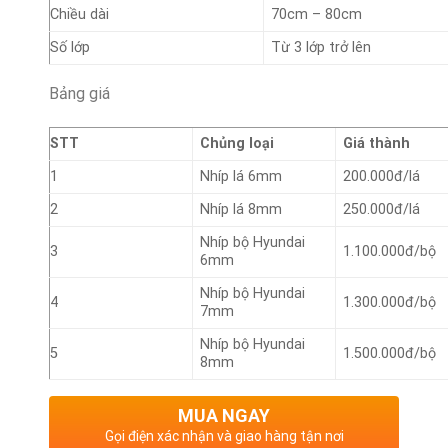
Chiều dài
70cm – 80cm
Số lớp
Từ 3 lớp trở lên
Bảng giá
STT
Chủng loại
Giá thành
1
Nhíp lá 6mm
200.000đ/lá
2
Nhíp lá 8mm
250.000đ/lá
Nhíp bộ Hyundai
3
1.100.000đ/bộ
6mm
Nhíp bộ Hyundai
4
1.300.000đ/bộ
7mm
Nhíp bộ Hyundai
5
1.500.000đ/bộ
8mm
MUA NGAY
Gọi điện xác nhận và giao hàng tận nơi