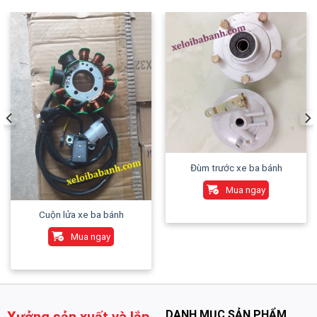
Đùm trước xe ba bánh
Mua ngay
Cuộn lửa xe ba bánh
Mua ngay
DANH MỤC SẢN PHẨM
Xưởng sản xuất và lắp