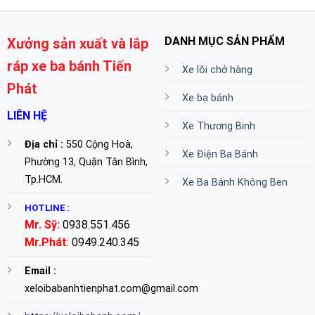
DANH MỤC SẢN PHẨM
Xưởng sản xuất và lắp
ráp xe ba bánh Tiến
Xe lôi chở hàng
Phát
Xe ba bánh
LIÊN HỆ
Xe Thương Binh
Địa chỉ :
550 Cộng Hoà,
Xe Điện Ba Bánh
Phường 13, Quận Tân Bình,
Tp.HCM.
Xe Ba Bánh Không Ben
HOTLINE :
Mr. Sỹ:
0938.551.456
Mr.Phát
: 0949.240.345
Email :
xeloibabanhtienphat.com@gmail.com