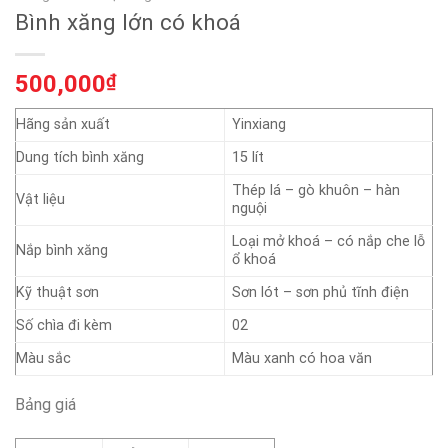
Bình xăng lớn có khoá
500,000
₫
Hãng sản xuất
Yinxiang
Dung tích bình xăng
15 lít
Thép lá – gò khuôn – hàn
Vật liệu
nguội
Loại mở khoá – có nắp che lỗ
Nắp bình xăng
ổ khoá
Kỹ thuật sơn
Sơn lót – sơn phủ tĩnh điện
Số chìa đi kèm
02
Màu sắc
Màu xanh có hoa văn
Bảng giá