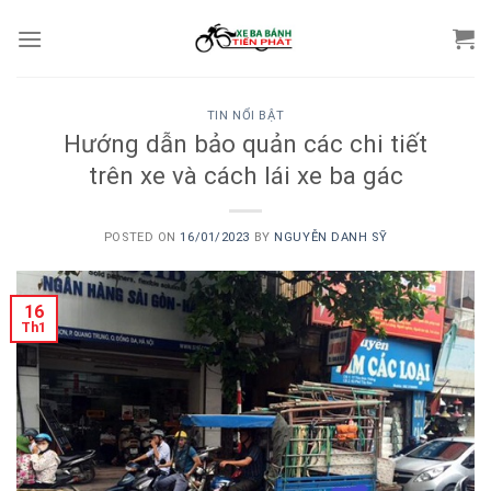
Skip
to
content
TIN NỔI BẬT
Hướng dẫn bảo quản các chi tiết
trên xe và cách lái xe ba gác
POSTED ON
16/01/2023
BY
NGUYỄN DANH SỸ
16
Th1