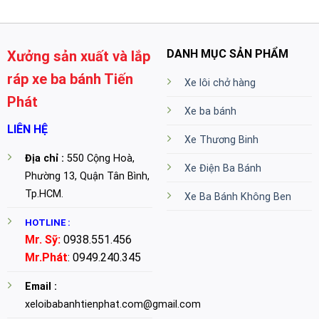
DANH MỤC SẢN PHẨM
Xưởng sản xuất và lắp
ráp xe ba bánh Tiến
Xe lôi chở hàng
Phát
Xe ba bánh
LIÊN HỆ
Xe Thương Binh
Địa chỉ :
550 Cộng Hoà,
Xe Điện Ba Bánh
Phường 13, Quận Tân Bình,
Tp.HCM.
Xe Ba Bánh Không Ben
HOTLINE :
Mr. Sỹ:
0938.551.456
Mr.Phát
: 0949.240.345
Email :
xeloibabanhtienphat.com@gmail.com