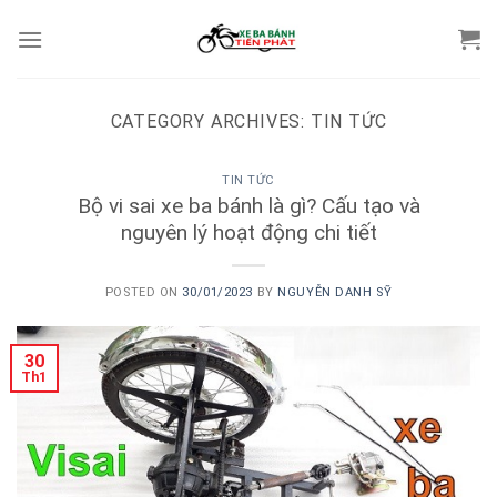
Skip
to
content
CATEGORY ARCHIVES:
TIN TỨC
TIN TỨC
Bộ vi sai xe ba bánh là gì? Cấu tạo và
nguyên lý hoạt động chi tiết
POSTED ON
30/01/2023
BY
NGUYỄN DANH SỸ
30
Th1