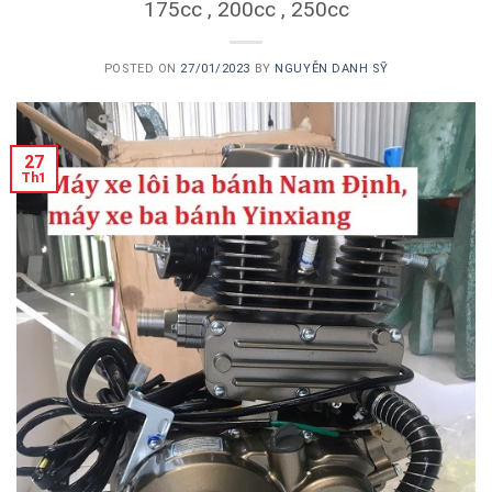
175cc , 200cc , 250cc
POSTED ON
27/01/2023
BY
NGUYỄN DANH SỸ
27
Th1