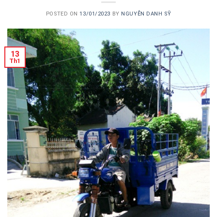
POSTED ON
13/01/2023
BY
NGUYỄN DANH SỸ
13
Th1