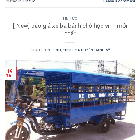
Posted in
Tin tức
Leave a comment
TIN TỨC
[ New] báo giá xe ba bánh chở học sinh mới
nhất
POSTED ON
19/01/2023
BY
NGUYỄN DANH SỸ
19
Th1