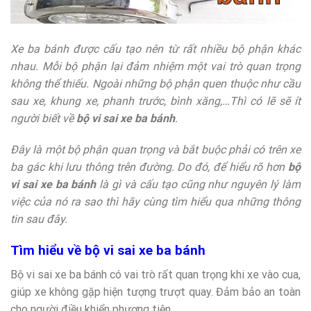
Xe ba bánh được cấu tạo nên từ rất nhiều bộ phận khác
nhau. Mỗi bộ phận lại đảm nhiệm một vai trò quan trọng
không thể thiếu. Ngoài những bộ phận quen thuộc như cầu
sau xe, khung xe, phanh trước, bình xăng,…Thì có lẽ sẽ ít
người biết về
bộ vi sai xe ba bánh
.
Đây là một bộ phận quan trọng và bắt buộc phải có trên xe
ba gác khi lưu thông trên đường. Do đó, để hiểu rõ hơn
bộ
vi sai xe ba bánh
là gì và cấu tạo cũng như nguyên lý làm
việc của nó ra sao thì hãy cùng tìm hiểu qua những thông
tin sau đây.
Tìm hiểu về bộ vi sai xe ba bánh
Bộ vi sai xe ba bánh có vai trò rất quan trọng khi xe vào cua,
giúp xe không gặp hiện tượng trượt quay. Đảm bảo an toàn
cho người điều khiển phương tiện.