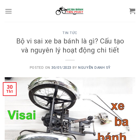
Skip
to
content
TIN TỨC
Bộ vi sai xe ba bánh là gì? Cấu tạo
và nguyên lý hoạt động chi tiết
POSTED ON
30/01/2023
BY
NGUYỄN DANH SỸ
30
Th1