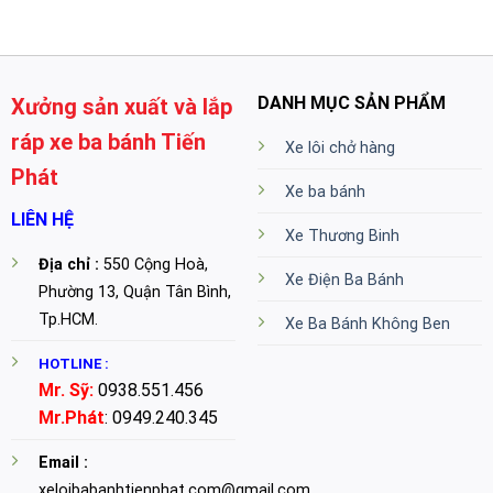
DANH MỤC SẢN PHẨM
Xưởng sản xuất và lắp
ráp xe ba bánh Tiến
Xe lôi chở hàng
Phát
Xe ba bánh
LIÊN HỆ
Xe Thương Binh
Địa chỉ :
550 Cộng Hoà,
Xe Điện Ba Bánh
Phường 13, Quận Tân Bình,
Tp.HCM.
Xe Ba Bánh Không Ben
HOTLINE :
Mr. Sỹ:
0938.551.456
Mr.Phát
: 0949.240.345
Email :
xeloibabanhtienphat.com@gmail.com