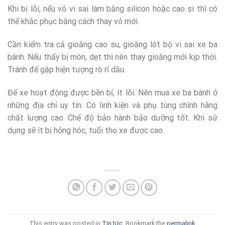
Khi bị lỗi, nếu vỏ vi sai làm bằng silicon hoặc cao si thì có
thể khắc phục bằng cách thay vỏ mới.
Cần kiểm tra cả gioăng cao su, gioăng lót bộ vi sai xe ba
bánh. Nếu thấy bị mòn, dẹt thì nên thay gioăng mới kịp thời.
Tránh để gặp hiện tượng rò rỉ dầu.
Để xe hoạt động được bền bỉ, ít lỗi. Nên mua xe ba bánh ở
những địa chỉ uy tín. Có linh kiện và phụ tùng chính hãng
chất lượng cao. Chế độ bảo hành bảo dưỡng tốt. Khi sử
dụng sẽ ít bị hỏng hóc, tuổi thọ xe được cao.
This entry was posted in
Tin tức
. Bookmark the
permalink
.