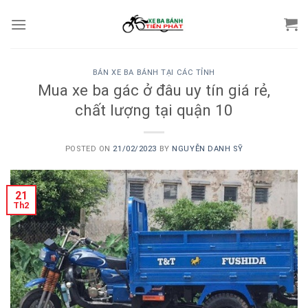
Skip
to
content
BÁN XE BA BÁNH TẠI CÁC TỈNH
Mua xe ba gác ở đâu uy tín giá rẻ,
chất lượng tại quận 10
POSTED ON
21/02/2023
BY
NGUYỄN DANH SỸ
21
Th2