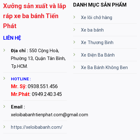
DANH MỤC SẢN PHẨM
Xưởng sản xuất và lắp
ráp xe ba bánh Tiến
Xe lôi chở hàng
Phát
Xe ba bánh
LIÊN HỆ
Xe Thương Binh
Địa chỉ :
550 Cộng Hoà,
Xe Điện Ba Bánh
Phường 13, Quận Tân Bình,
Tp.HCM.
Xe Ba Bánh Không Ben
HOTLINE :
Mr. Sỹ:
0938.551.456
Mr.Phát
: 0949.240.345
Email :
xeloibabanhtienphat.com@gmail.com
https://xeloibabanh.com/