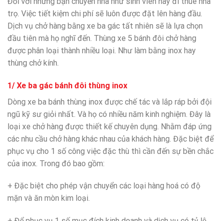
Đối với những bạn chuyển nhà như sinh viên hay đi thuê nhà
trọ. Việc tiết kiệm chi phí sẽ luôn được đặt lên hàng đầu.
Dịch vụ chở hàng bằng xe ba gác tất nhiên sẽ là lựa chọn
đầu tiên mà họ nghĩ đến. Thùng xe 5 bánh đôi chở hàng
được phân loại thành nhiều loại. Như làm bằng inox hay
thùng chở kính.
1/ Xe ba gác bánh đôi thùng inox
Dòng xe ba bánh thùng inox được chế tác và lắp ráp bởi đội
ngũ kỹ sư giỏi nhất. Và họ có nhiều năm kinh nghiệm. Đây là
loại xe chở hàng được thiết kế chuyên dụng. Nhằm đáp ứng
các nhu cầu chở hàng khác nhau của khách hàng. Đặc biệt để
phục vụ cho 1 số công việc đặc thù thì cần đến sự bền chắc
của inox. Trong đó bao gồm:
+ Đặc biệt cho phép vận chuyển các loại hàng hoá có độ
mặn và ăn mòn kim loại.
+ Để phục vụ 1 số mục đích kinh doanh và dịch vụ có tỷ lệ