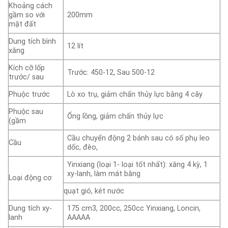
Khoảng cách
gầm so với
200mm
mặt đất
Dung tích bình
12 lít
xăng
Kích cỡ lốp
Trước: 450-12, Sau 500-12
trước/ sau
Phuộc trước
Lò xo trụ, giảm chấn thủy lực bằng 4 cây
Phuộc sau
Ống lồng, giảm chấn thủy lực
(gầm
Cầu chuyển động 2 bánh sau có số phụ leo
Cầu
dốc, đèo,
Yinxiang (loại 1- loại tốt nhất): xăng 4 kỳ, 1
xy-lanh, làm mát bằng
Loại động cơ
quạt gió, két nước
Dung tích xy-
175 cm3, 200cc, 250cc Yinxiang, Loncin,
lanh
AAAAA