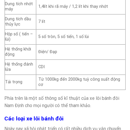
Dung tích nhớt
1,4lít khi rã máy / 1,2 lít khi thay nhớt
máy
Dung tích dầu
7 lít
thủy lực
Hộp số ( tiến –
5 số tròn, 5 số tiến, 1 số lùi
lùi)
Hệ thống khởi
Điện/ Đạp
động
Hệ thống đánh
CDI
lửa
Từ 1000kg đến 2000kg tuỳ công suất động
Tải trọng
cơ
Phía trên là một số thông số kĩ thuật của xe lôi bánh đôi
Nam Định cho mọi người có thể tham khảo.
Các loại xe lôi bánh đôi
Ngày nay xã hội phát triển có rất nhiều dịch vụ vận chuyển