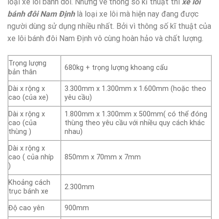
loại xe lôi bánh dôi. Nhưng về thông số kĩ thuật thì
xe lôi
bánh đôi Nam Định
là loại xe lôi mà hiện nay đang được
người dùng sử dụng nhiều nhất. Bởi vì thông số kĩ thuật của
xe lôi bánh đôi Nam Định vô cùng hoàn hảo và chất lượng.
Trọng lượng
680kg + trọng lượng khoang cẩu
bản thân
Dài x rộng x
3.300mm x 1.300mm x 1.600mm (hoặc theo
cao (của xe)
yêu cầu)
Dài x rộng x
1.800mm x 1.300mm x 500mm( có thể đóng
cao (của
thùng theo yêu cầu với nhiều quy cách khác
thùng )
nhau)
Dài x rộng x
cao ( của nhíp
850mm x 70mm x 7mm
)
Khoảng cách
2.300mm
trục bánh xe
Độ cao yên
900mm