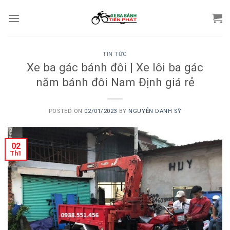
Skip
to
content
TIN TỨC
Xe ba gác bánh đôi | Xe lôi ba gác
năm bánh đôi Nam Định giá rẻ
POSTED ON
02/01/2023
BY
NGUYỄN DANH SỸ
02
Th1