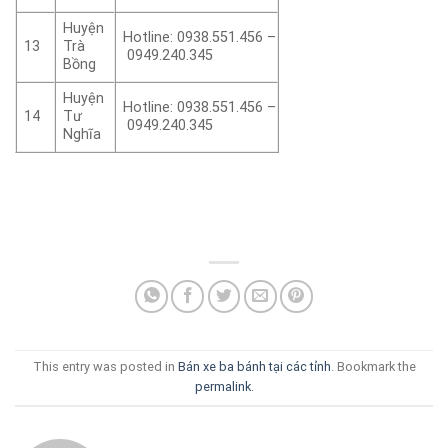
Huyện
Hotline: 0938.551.456 –
13
Trà
0949.240.345
Bồng
Huyện
Hotline: 0938.551.456 –
14
Tư
0949.240.345
Nghĩa
This entry was posted in
Bán xe ba bánh tại các tỉnh
. Bookmark the
permalink
.