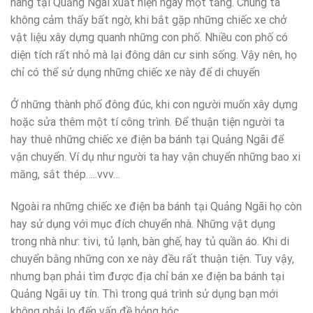
hàng tại Quảng Ngãi xuất hiện ngày một tăng. Chúng ta
không cảm thấy bất ngờ, khi bắt gặp những chiếc xe chở
vật liệu xây dựng quanh những con phố. Nhiều con phố có
diện tích rất nhỏ mà lại đông dân cư sinh sống. Vậy nên, họ
chỉ có thể sử dụng những chiếc xe này để di chuyển
Ở những thành phố đông đúc, khi con người muốn xây dựng
hoặc sửa thêm một tí công trình. Để thuận tiện người ta
hay thuê những chiếc xe điện ba bánh tại Quảng Ngãi để
vận chuyển. Ví dụ như người ta hay vận chuyển những bao xi
măng, sắt thép…..vvv…
Ngoài ra những chiếc xe điện ba bánh tại Quảng Ngãi họ còn
hay sử dụng với mục đích chuyển nhà. Những vật dụng
trong nhà như: tivi, tủ lạnh, bàn ghế, hay tủ quần áo. Khi di
chuyển bằng những con xe này đều rất thuận tiện. Tuy vậy,
nhưng bạn phải tìm được địa chỉ bán xe điện ba bánh tại
Quảng Ngãi uy tín. Thì trong quá trình sử dụng bạn mới
không phải lo đến vấn đề hỏng hóc.