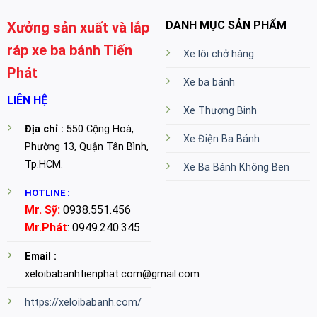
DANH MỤC SẢN PHẨM
Xưởng sản xuất và lắp
ráp xe ba bánh Tiến
Xe lôi chở hàng
Phát
Xe ba bánh
LIÊN HỆ
Xe Thương Binh
Địa chỉ :
550 Cộng Hoà,
Xe Điện Ba Bánh
Phường 13, Quận Tân Bình,
Tp.HCM.
Xe Ba Bánh Không Ben
HOTLINE :
Mr. Sỹ:
0938.551.456
Mr.Phát
: 0949.240.345
Email :
xeloibabanhtienphat.com@gmail.com
https://xeloibabanh.com/