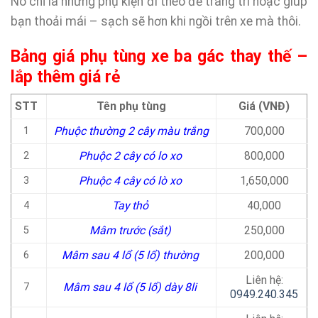
Nó chỉ là những phụ kiện đi theo để trang trí hoặc giúp
bạn thoải mái – sạch sẽ hơn khi ngồi trên xe mà thôi.
Bảng giá phụ tùng xe ba gác thay thế –
lắp thêm giá rẻ
STT
Tên phụ tùng
Giá (VNĐ)
Phuộc thường 2 cây màu trắng
700,000
1
Phuộc 2 cây có lo xo
800,000
2
Phuộc 4 cây có lò xo
1,650,000
3
Tay thỏ
40,000
4
Mâm trước (sắt)
250,000
5
Mâm sau 4 lổ (5 lổ) thường
200,000
6
Liên hệ:
Mâm sau 4 lổ (5 lổ) dày 8li
7
0949.240.345