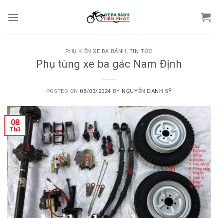
Skip
to
content
PHỤ KIỆN XE BA BÁNH
,
TIN TỨC
Phụ tùng xe ba gác Nam Định
POSTED ON
08/03/2024
BY
NGUYỄN DANH SỸ
08
Th3