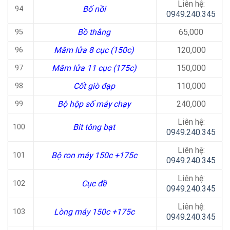
Liên hệ:
Bố nồi
94
0949.240.345
Bồ thắng
65,000
95
Mâm lửa 8 cục (150c)
120,000
96
Mâm lửa 11 cục (175c)
150,000
97
Cốt giò đạp
110,000
98
Bộ hộp số máy chạy
240,000
99
Liên hệ:
Bit tông bạt
100
0949.240.345
Liên hệ:
Bộ ron máy 150c +175c
101
0949.240.345
Liên hệ:
Cục đề
102
0949.240.345
Liên hệ:
Lòng máy 150c +175c
103
0949.240.345