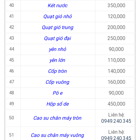
Két nước
350,000
40
Quạt gió nhỏ
120,000
41
Quạt gió trung
200,000
42
Quạt gió đại
250,000
43
yên nhỏ
90,000
44
yên lớn
110,000
45
Cốp tròn
140,000
46
Cốp vuông
160,000
47
Pô e
90,000
48
Hộp số de
450,000
49
Liên hệ:
Cao su chân máy tròn
50
0949.240.345
Liên hệ:
Cao su chân máy vuông
51
0949.240.345