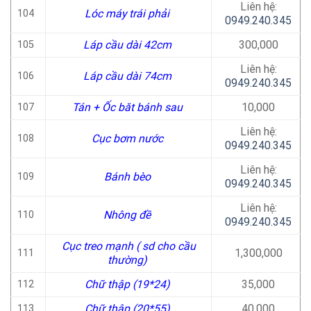
Liên hệ:
Lóc máy trái phải
104
0949.240.345
Láp cầu dài 42cm
300,000
105
Liên hệ:
Láp cầu dài 74cm
106
0949.240.345
Tán + Ốc băt bánh sau
10,000
107
Liên hệ:
Cục bơm nước
108
0949.240.345
Liên hệ:
Bánh bèo
109
0949.240.345
Liên hệ:
Nhông đề
110
0949.240.345
Cục treo mạnh ( sd cho cầu
1,300,000
111
thường)
Chữ thập (19*24)
35,000
112
Chữ thập (20*55)
40,000
113