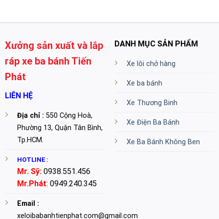
DANH MỤC SẢN PHẨM
Xưởng sản xuất và lắp
ráp xe ba bánh Tiến
Xe lôi chở hàng
Phát
Xe ba bánh
LIÊN HỆ
Xe Thương Binh
Địa chỉ :
550 Cộng Hoà,
Xe Điện Ba Bánh
Phường 13, Quận Tân Bình,
Tp.HCM.
Xe Ba Bánh Không Ben
HOTLINE :
Mr. Sỹ:
0938.551.456
Mr.Phát
: 0949.240.345
Email :
xeloibabanhtienphat.com@gmail.com