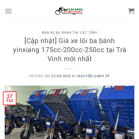
Skip
to
content
BÁN XE BA BÁNH TẠI CÁC TỈNH
[Cập nhật] Giá xe lôi ba bánh
yinxiang 175cc-200cc-250cc tại Trà
Vinh mới nhất
POSTED ON
27/03/2023
BY
NGUYỄN DANH SỸ
27
Th3