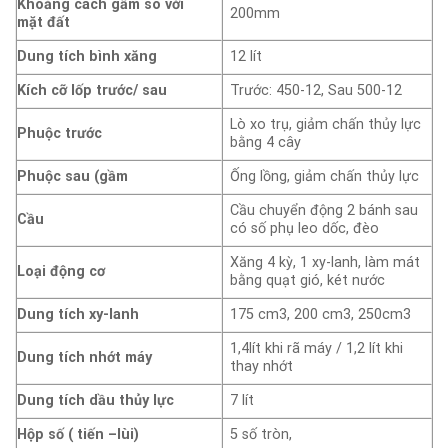
Khoảng cách gầm so với
200mm
mặt đất
Dung tích bình xăng
12 lít
Kích cỡ lốp trước/ sau
Trước: 450-12, Sau 500-12
Lò xo trụ, giảm chấn thủy lực
Phuộc trước
bằng 4 cây
Phuộc sau (gầm
Ống lồng, giảm chấn thủy lực
Cầu chuyển động 2 bánh sau
Cầu
có số phụ leo dốc, đèo
Xăng 4 kỳ, 1 xy-lanh, làm mát
Loại động cơ
bằng quạt gió, két nước
Dung tích xy-lanh
175 cm3, 200 cm3, 250cm3
1,4lít khi rã máy / 1,2 lít khi
Dung tích nhớt máy
thay nhớt
Dung tích dầu thủy lực
7 lít
Hộp số ( tiến –lùi)
5 số tròn,