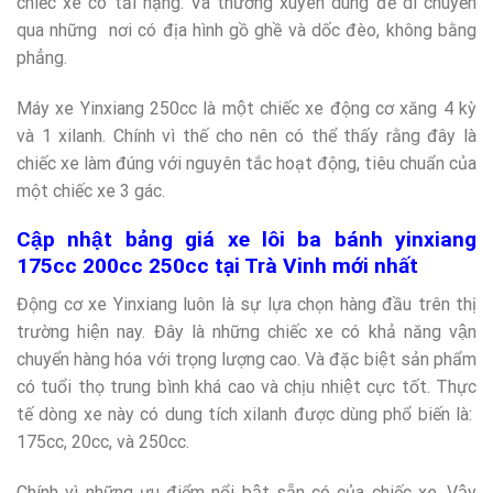
chiếc xe có tải nặng. Và thường xuyên dùng để di chuyển
qua những nơi có địa hình gồ ghề và dốc đèo, không bằng
phẳng.
Máy xe Yinxiang 250cc là một chiếc xe động cơ xăng 4 kỳ
và 1 xilanh. Chính vì thế cho nên có thể thấy rằng đây là
chiếc xe làm đúng với nguyên tắc hoạt động, tiêu chuẩn của
một chiếc xe 3 gác.
Cập nhật bảng giá xe lôi ba bánh yinxiang
175cc 200cc 250cc tại Trà Vinh mới nhất
Động cơ xe Yinxiang luôn là sự lựa chọn hàng đầu trên thị
trường hiện nay. Đây là những chiếc xe có khả năng vận
chuyển hàng hóa với trọng lượng cao. Và đặc biệt sản phẩm
có tuổi thọ trung bình khá cao và chịu nhiệt cực tốt. Thực
tế dòng xe này có dung tích xilanh được dùng phổ biến là:
175cc, 20cc, và 250cc.
Chính vì những ưu điểm nổi bật sẵn có của chiếc xe. Vậy