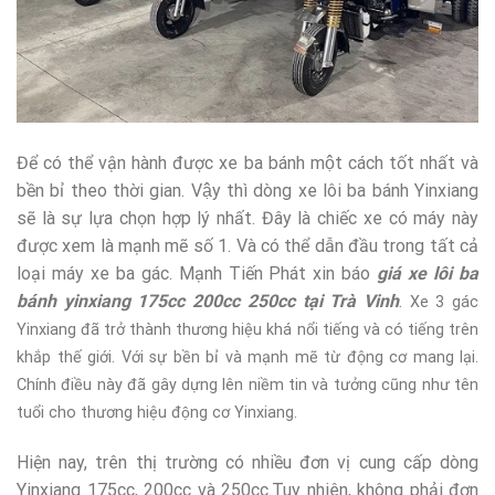
Để có thể vận hành được xe ba bánh một cách tốt nhất và
bền bỉ theo thời gian. Vậy thì dòng xe lôi ba bánh Yinxiang
sẽ là sự lựa chọn hợp lý nhất. Đây là chiếc xe có máy này
được xem là mạnh mẽ số 1. Và có thể dẫn đầu trong tất cả
loại máy xe ba gác. Mạnh Tiến Phát xin báo
giá xe lôi ba
bánh yinxiang 175cc 200cc 250cc tại Trà Vinh
.
Xe 3 gác
Yinxiang đã trở thành thương hiệu khá nổi tiếng và có tiếng trên
khắp thế giới. Với sự bền bỉ và mạnh mẽ từ động cơ mang lại.
Chính điều này đã gây dựng lên niềm tin và tưởng cũng như tên
tuổi cho thương hiệu động cơ Yinxiang.
Hiện nay, trên thị trường có nhiều đơn vị cung cấp dòng
Yinxiang 175cc, 200cc và 250cc.Tuy nhiên, không phải đơn